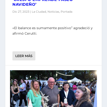
NAVIDEÑO’
Dic 27, 2023
|
La Ciudad
,
Noticias
,
Portada
«El balance es sumamente positivo” agradeció y
afirmó Cerutti.
LEER MÁS