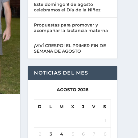
Este domingo 9 de agosto
celebramos el Día de la Niñez
Propuestas para promover y
acompañar la lactancia materna
¡VIVÍ CRESPO! EL PRIMER FIN DE
SEMANA DE AGOSTO
NOTICIAS DEL MES
AGOSTO 2026
D
L
M
X
J
V
S
1
2
3
4
5
6
7
8