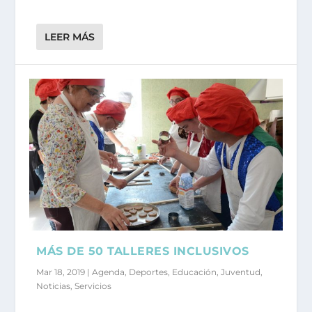
LEER MÁS
MÁS DE 50 TALLERES INCLUSIVOS
Mar 18, 2019
|
Agenda
,
Deportes
,
Educación
,
Juventud
,
Noticias
,
Servicios