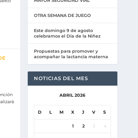
MAYOR SEGURIDAD VIAL
sexto
OTRA SEMANA DE JUEGO
Este domingo 9 de agosto
celebramos el Día de la Niñez
Propuestas para promover y
acompañar la lactancia materna
DE
NOTICIAS DEL MES
ención
ABRIL 2026
alizará
D
L
M
X
J
V
S
1
2
3
4