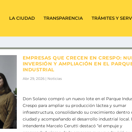
LA CIUDAD
TRANSPARENCIA
TRÁMITES Y SERV
EMPRESAS QUE CRECEN EN CRESPO: NU
INVERSIÓN Y AMPLIACIÓN EN EL PARQU
INDUSTRIAL
Abr 29, 2026
|
Noticias
Don Solano compró un nuevo lote en el Parque Indus
Crespo para ampliar su producción láctea y sumar
infraestructura, consolidando su crecimiento dentro 
ciudad y acompañando el desarrollo industrial local. 
intendente Marcelo Cerutti destacó “el empuje y