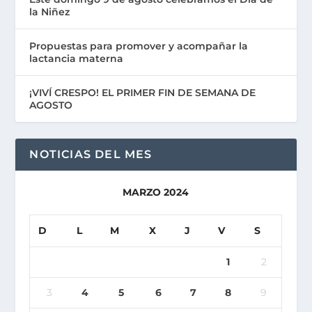
la Niñez
Propuestas para promover y acompañar la
lactancia materna
¡VIVÍ CRESPO! EL PRIMER FIN DE SEMANA DE
AGOSTO
NOTICIAS DEL MES
MARZO 2024
D
L
M
X
J
V
S
1
2
3
4
5
6
7
8
9