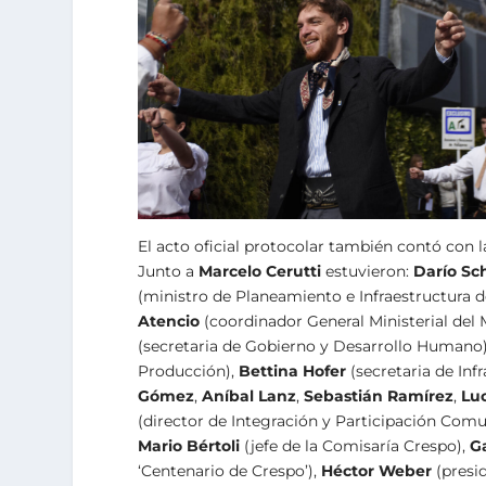
El acto oficial protocolar también contó con l
Junto a
Marcelo Cerutti
estuvieron:
Darío Sc
(ministro de Planeamiento e Infraestructura d
Atencio
(coordinador General Ministerial del 
(secretaria de Gobierno y Desarrollo Humano
Producción),
Bettina Hofer
(secretaria de Inf
Gómez
,
Aníbal Lanz
,
Sebastián Ramírez
,
Lu
(director de Integración y Participación Comu
Mario Bértoli
(jefe de la Comisaría Crespo),
G
‘Centenario de Crespo’),
Héctor Weber
(presi