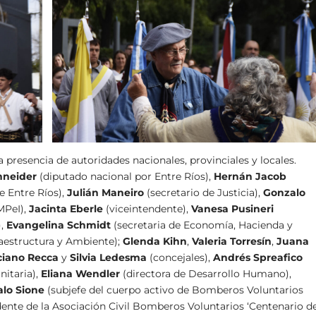
a presencia de autoridades nacionales, provinciales y locales.
hneider
(diputado nacional por Entre Ríos),
Hernán Jacob
e Entre Ríos),
Julián Maneiro
(secretario de Justicia),
Gonzalo
MPeI),
Jacinta Eberle
(viceintendente),
Vanesa Pusineri
),
Evangelina Schmidt
(secretaria de Economía, Hacienda y
raestructura y Ambiente);
Glenda Kihn
,
Valeria Torresín
,
Juana
ciano Recca
y
Silvia Ledesma
(concejales),
Andrés Spreafico
nitaria),
Eliana Wendler
(directora de Desarrollo Humano),
alo Sione
(subjefe del cuerpo activo de Bomberos Voluntarios
dente de la Asociación Civil Bomberos Voluntarios ‘Centenario d