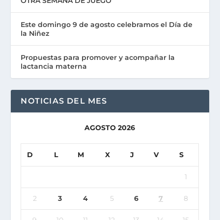
OTRA SEMANA DE JUEGO
Este domingo 9 de agosto celebramos el Día de
la Niñez
Propuestas para promover y acompañar la
lactancia materna
NOTICIAS DEL MES
AGOSTO 2026
D
L
M
X
J
V
S
1
2
3
4
5
6
7
8
9
10
11
12
13
14
15