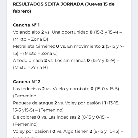
RESULTADOS SEXTA JORNADA (Jueves 15 de
febrero)
Cancha Nº 1
Volando alto
2
vs. Una oportunidad
0
(15-3 y 15-4) –
(Mixto – Zona D)
Metralleta Giménez
0
vs. En movimiento
2
(5-15 y 7-
15) – (Mixto – Zona C)
A todo o nada
2
vs. Los sin manos
0
(15-7 y 15-9) –
(Mixto – Zona B)
Cancha Nº 2
Las indecisas
2
vs. Vuelo y combate
0
(15-0 y 15-5) –
(Femenino)
Paquete de ataque
2
vs. Voley por pasión I
1
(13-15,
15-5 y15-5) – (Femenino)
De colores
0
vs. Las indecisas
2
(0-15 y 0-15) –
(Femenino)
Voley por pasión I
0
vs. Algo tienen
2
(9-15 y 10-15) –