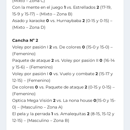
(Mixto – Zona C)
Con la mente en el juego
1
vs. Estrellados
2
(17-19,
15-9 y 15-17) – (Mixto – Zona B)
Asado y karaoke
0
vs. Hurnaybaba
2
(0-15 y 0-15) –
(Mixto – Zona D)
Cancha Nº 2
Voley por pasión I
2
vs. De colores
0
(15-0 y 15-0) –
(Femenino)
Paquete de ataque
2
vs. Voley por pasión II
0
(16-14
y 15-6) – (Femenino)
Voley por pasión I
0
vs. Vuelo y combate
2
(15-17 y
12-15) – (Femenino)
De colores
0
vs. Paquete de ataque
2
(0-15 y 0-15) –
(Femenino)
Optica Mega Visión
2
vs. La nona house
0
(15-0 y 15-
0) – (Masculino – Zona A)
El pela y la perrada
1
vs. Amalequitas
2
(8-15, 15-12 y
12-15) – (Masculino – Zona B)