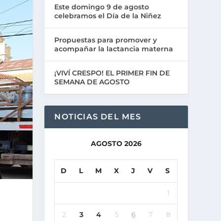
Este domingo 9 de agosto
celebramos el Día de la Niñez
Propuestas para promover y
acompañar la lactancia materna
¡VIVÍ CRESPO! EL PRIMER FIN DE
SEMANA DE AGOSTO
NOTICIAS DEL MES
AGOSTO 2026
D
L
M
X
J
V
S
1
2
3
4
5
6
7
8