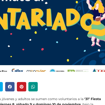
s jóvenes y adultos se sumen como voluntarios a la
‘31º Fiesta
viernes 8, sábado 9 y domingo 10 de noviembre
, bajo la