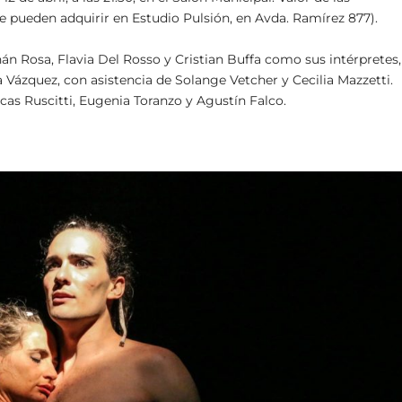
se pueden adquirir en Estudio Pulsión, en Avda. Ramírez 877).
nán Rosa, Flavia Del Rosso y Cristian Buffa como sus intérpretes,
 Vázquez, con asistencia de Solange Vetcher y Cecilia Mazzetti.
as Ruscitti, Eugenia Toranzo y Agustín Falco.