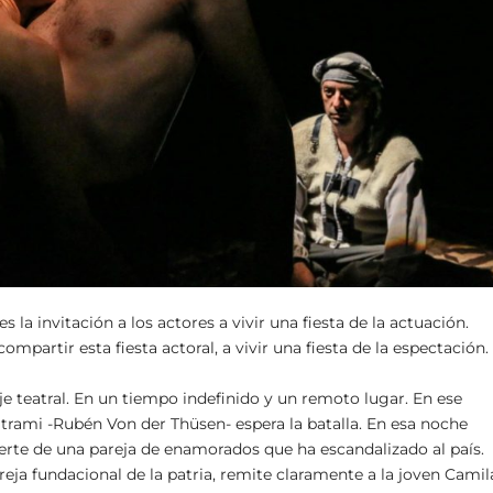
 la invitación a los actores a vivir una fiesta de la actuación.
compartir esta fiesta actoral, a vivir una fiesta de la espectación
aje teatral. En un tiempo indefinido y un remoto lugar. En ese
eltrami -Rubén Von der Thüsen- espera la batalla. En esa noche
suerte de una pareja de enamorados que ha escandalizado al país.
ja fundacional de la patria, remite claramente a la joven Camil