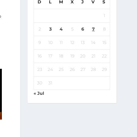
D
L
M
X
J
V
S
1
o
2
3
4
5
6
7
8
9
10
11
12
13
14
15
16
17
18
19
20
21
22
23
24
25
26
27
28
29
30
31
« Jul