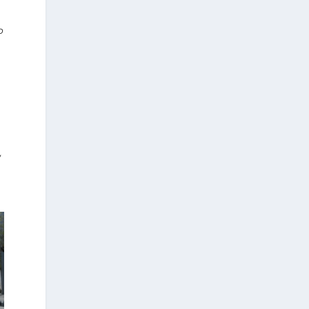
l
o
y