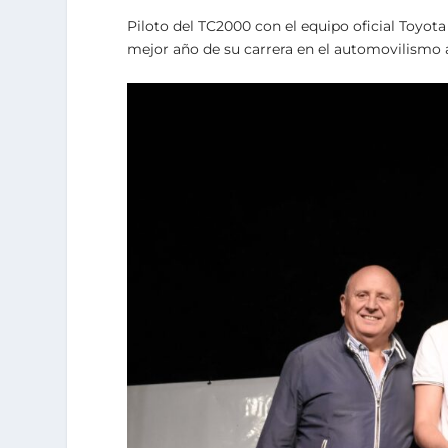
Piloto del TC2000 con el equipo oficial Toyota
mejor año de su carrera en el automovilismo 