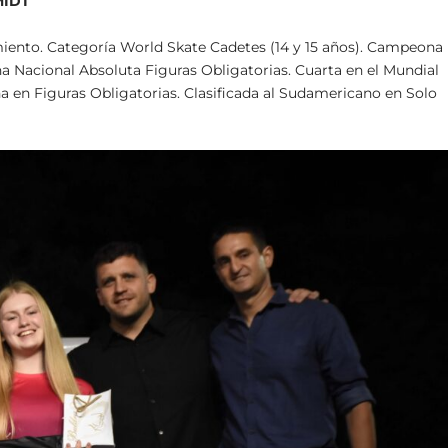
MIDT
armiento. Categoría World Skate Cadetes (14 y 15 años). Campeona
 Nacional Absoluta Figuras Obligatorias. Cuarta en el Mundial
a en Figuras Obligatorias. Clasificada al Sudamericano en Solo