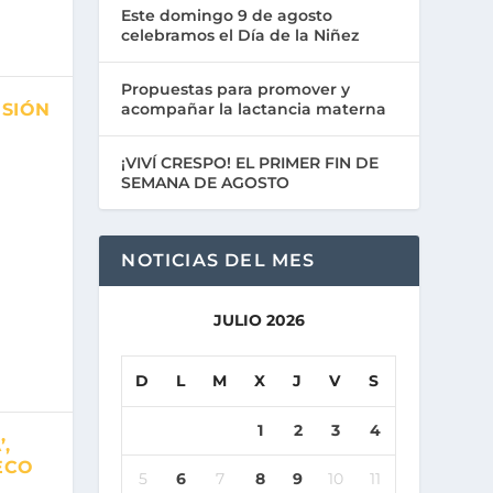
Este domingo 9 de agosto
celebramos el Día de la Niñez
Propuestas para promover y
ESIÓN
acompañar la lactancia materna
¡VIVÍ CRESPO! EL PRIMER FIN DE
SEMANA DE AGOSTO
NOTICIAS DEL MES
JULIO 2026
D
L
M
X
J
V
S
1
2
3
4
,
ECO
5
6
7
8
9
10
11