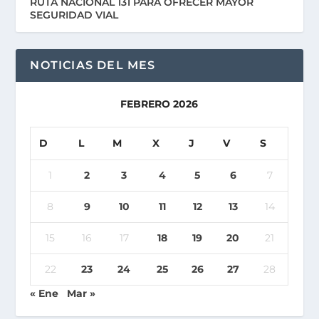
RUTA NACIONAL 131 PARA OFRECER MAYOR
SEGURIDAD VIAL
NOTICIAS DEL MES
FEBRERO 2026
D
L
M
X
J
V
S
1
2
3
4
5
6
7
8
9
10
11
12
13
14
15
16
17
18
19
20
21
22
23
24
25
26
27
28
« Ene
Mar »