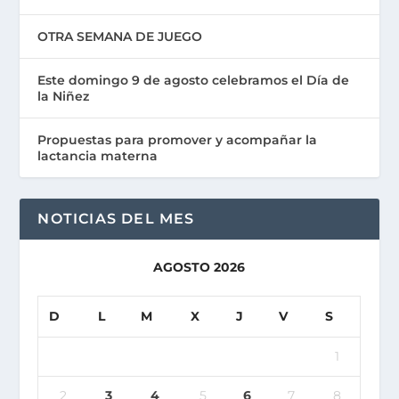
OTRA SEMANA DE JUEGO
Este domingo 9 de agosto celebramos el Día de
la Niñez
Propuestas para promover y acompañar la
lactancia materna
NOTICIAS DEL MES
AGOSTO 2026
D
L
M
X
J
V
S
1
2
3
4
5
6
7
8