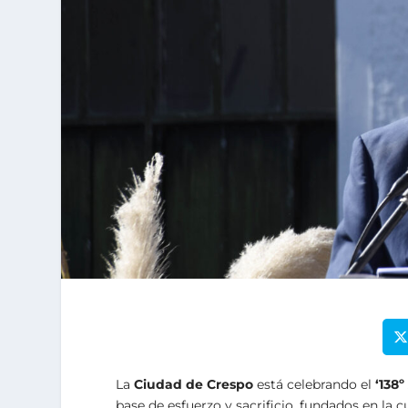
La
Ciudad de Crespo
está celebrando el
‘138º
base de esfuerzo y sacrificio, fundados en la c