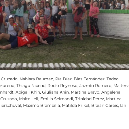
o Cruzado, Nahiara Bauman, Pía Díaz, Blas Fernández, Tadeo
z Moreno, Thiago Nicend, Rocío Reynoso, Jazmín Romero, Maiten
nhardt, Abigail Khin, Giuliana Khin, Martina Bravo, Angelena
Cruzado, Maite Lell, Emilia Seimandi, Trinidad Pérez, Martina
erschuval, Máximo Brambilla, Matilda Frikel, Braian Gareis, Ian