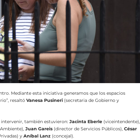
tro. Mediante esta iniciativa generamos que los espacios
io”, resaltó
Vanesa Pusineri
(secretaria de Gobierno y
a intervenir, también estuvieron:
Jacinta Eberle
(viceintendente)
y Ambiente),
Juan Gareis
(director de Servicios Públicos),
César
Privadas) y
Aníbal Lanz
(concejal).