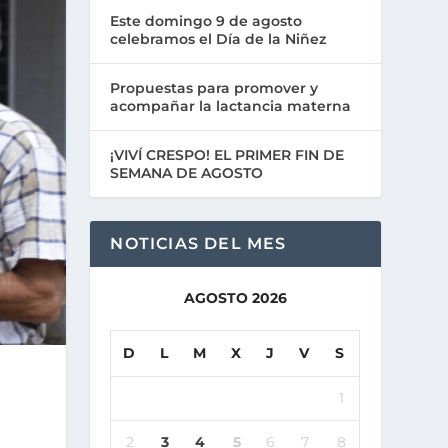
Este domingo 9 de agosto
celebramos el Día de la Niñez
Propuestas para promover y
acompañar la lactancia materna
¡VIVÍ CRESPO! EL PRIMER FIN DE
SEMANA DE AGOSTO
NOTICIAS DEL MES
AGOSTO 2026
D
L
M
X
J
V
S
1
2
3
4
5
6
7
8