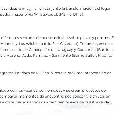
r sus ideas e imaginar en conjunto la transformación del lugar.
drán hacerlo vía WhatsApp al: 343 – 6 131 131.
diferentes sectores de nuestra ciudad sobre plazas y parques. E
 Miranda y Los Wichis (barrio San Cayetano); Tucumán, entre La
a intersección de Concepción del Uruguay y Concordia (Barrio La
os y Moreno; Avda. Ramírez y Sarmiento (Barrio Salto); Hipólito
grama ‘La Plaza de Mi Barrio’ para la próxima intervención de
álogo con los vecinos, surgen ideas y se crean proyectos de
 compartir momentos de encuentro, sociabilizar y disfrutar en
a otros barrios antiguos y también nuevos de nuestra ciudad.