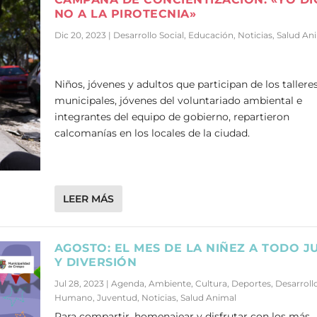
NO A LA PIROTECNIA»
Dic 20, 2023
|
Desarrollo Social
,
Educación
,
Noticias
,
Salud An
Niños, jóvenes y adultos que participan de los tallere
municipales, jóvenes del voluntariado ambiental e
integrantes del equipo de gobierno, repartieron
calcomanías en los locales de la ciudad.
LEER MÁS
AGOSTO: EL MES DE LA NIÑEZ A TODO J
Y DIVERSIÓN
Jul 28, 2023
|
Agenda
,
Ambiente
,
Cultura
,
Deportes
,
Desarroll
Humano
,
Juventud
,
Noticias
,
Salud Animal
Para compartir, homenajear y disfrutar con los más