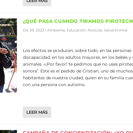
LEER MÁS
¿QUÉ PASA CUANDO TIRAMOS PIROTECN
Dic 29, 2023
|
Ambiente
,
Educación
,
Noticias
,
Salud Animal
Los efectos se producen, sobre todo, en las personas
discapacidad, en los adultos mayores, en los bebés y 
animales. «¡Por favor! te pedimos que no uses pirote
sonora”. Este es el pedido de Cristian, uno de muchos
habitantes de nuestra ciudad, quien en su familia cu
con una persona con autismo.
LEER MÁS
CAMPAÑA DE CONCIENTIZACIÓN: «YO DI