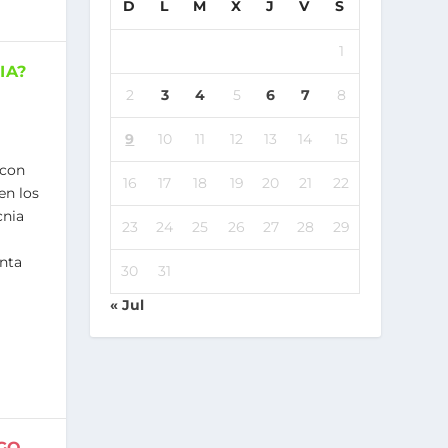
D
L
M
X
J
V
S
1
IA?
2
3
4
5
6
7
8
9
10
11
12
13
14
15
 con
16
17
18
19
20
21
22
en los
cnia
23
24
25
26
27
28
29
enta
30
31
« Jul
GO