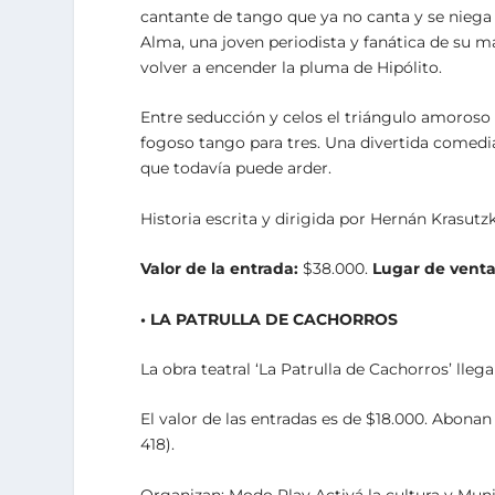
cantante de tango que ya no canta y se niega a
Alma, una joven periodista y fanática de su m
volver a encender la pluma de Hipólito.
Entre seducción y celos el triángulo amoroso
fogoso tango para tres. Una divertida comedia
que todavía puede arder.
Historia escrita y dirigida por Hernán Krasut
Valor de la entrada:
$38.000.
Lugar de venta
• LA PATRULLA DE CACHORROS
La obra teatral ‘La Patrulla de Cachorros’ lleg
El valor de las entradas es de $18.000. Abonan
418).
Organizan: Modo Play Activá la cultura y Muni