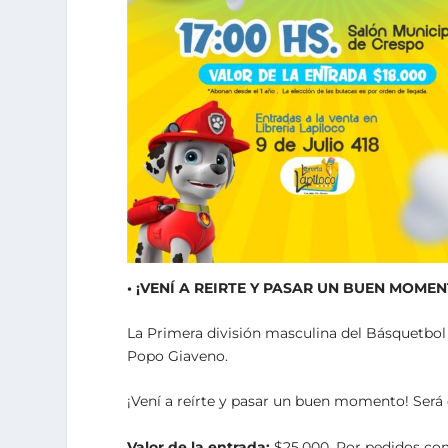
• ¡VENÍ A REIRTE Y PASAR UN BUEN MOMEN
La Primera división masculina del Básquetbol
Popo Giaveno.
¡Vení a reírte y pasar un buen momento! Será e
Valor de la entrada:
$25.000. Por pedidos com