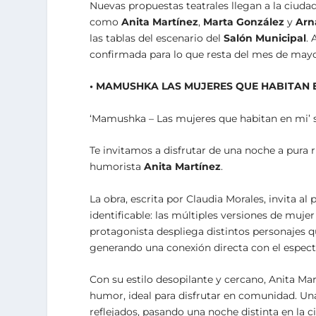
Nuevas propuestas teatrales llegan a la ciuda
como
Anita Martínez
,
Marta González
y
Arn
las tablas del escenario del
Salón Municipal
. 
confirmada para lo que resta del mes de mayo 
• MAMUSHKA LAS MUJERES QUE HABITAN 
‘Mamushka – Las mujeres que habitan en mi’ s
Te invitamos a disfrutar de una noche a pura r
humorista
Anita Martínez
.
La obra, escrita por Claudia Morales, invita a
identificable: las múltiples versiones de muj
protagonista despliega distintos personajes q
generando una conexión directa con el espect
Con su estilo desopilante y cercano, Anita M
humor, ideal para disfrutar en comunidad. Un
reflejados, pasando una noche distinta en la c