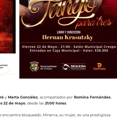
ré
y
Marta González
, acompañados por
Romina Fernándes
,
es 22 de mayo
, desde las
21:00 horas
.
se encuentra bloqueado. Minerva, su mujer, es una prestigiosa