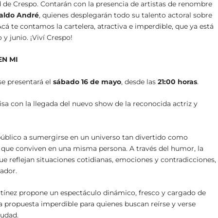
d de Crespo. Contarán con la presencia de artistas de renombre
aldo André
, quienes desplegarán todo su talento actoral sobre
Acá te contamos la cartelera, atractiva e imperdible, que ya está
y junio. ¡Viví Crespo!
EN MI
e presentará el
sábado 16 de mayo
, desde las
21:00 horas
.
isa con la llegada del nuevo show de la reconocida actriz y
l público a sumergirse en un universo tan divertido como
er que conviven en una misma persona. A través del humor, la
ue reflejan situaciones cotidianas, emociones y contradicciones,
ador.
artínez propone un espectáculo dinámico, fresco y cargado de
a propuesta imperdible para quienes buscan reírse y verse
iudad.