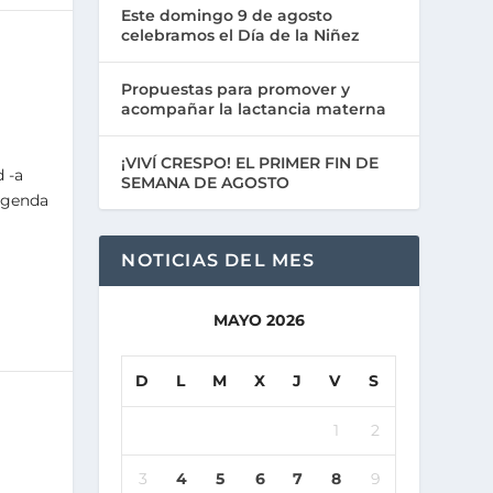
Este domingo 9 de agosto
celebramos el Día de la Niñez
Propuestas para promover y
acompañar la lactancia materna
¡VIVÍ CRESPO! EL PRIMER FIN DE
d -a
SEMANA DE AGOSTO
 agenda
NOTICIAS DEL MES
MAYO 2026
D
L
M
X
J
V
S
1
2
3
4
5
6
7
8
9