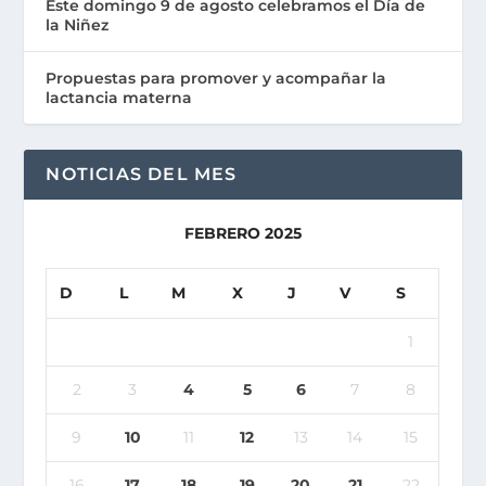
Este domingo 9 de agosto celebramos el Día de
la Niñez
Propuestas para promover y acompañar la
lactancia materna
NOTICIAS DEL MES
FEBRERO 2025
D
L
M
X
J
V
S
1
2
3
4
5
6
7
8
9
10
11
12
13
14
15
16
17
18
19
20
21
22