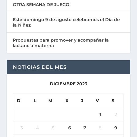
OTRA SEMANA DE JUEGO
Este domingo 9 de agosto celebramos el Día de
la Niñez
Propuestas para promover y acompañar la
lactancia materna
NOTICIAS DEL MES
DICIEMBRE 2023
D
L
M
X
J
V
S
1
2
3
4
5
6
7
8
9