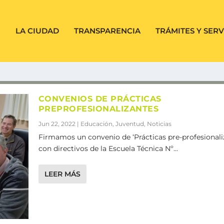
LA CIUDAD
TRANSPARENCIA
TRÁMITES Y SERV
CONVENIOS DE PRÁCTICAS
PREPROFESIONALIZANTES
Jun 22, 2022
|
Educación
,
Juventud
,
Noticias
Firmamos un convenio de ‘Prácticas pre-profesionali
con directivos de la Escuela Técnica Nº...
LEER MÁS