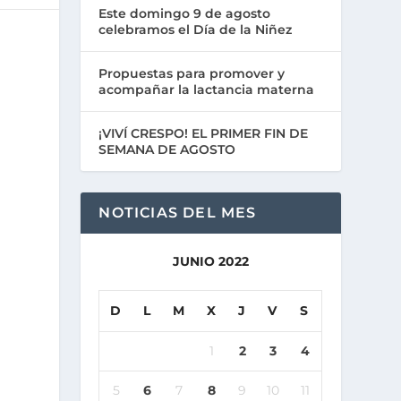
Este domingo 9 de agosto
celebramos el Día de la Niñez
Propuestas para promover y
acompañar la lactancia materna
¡VIVÍ CRESPO! EL PRIMER FIN DE
SEMANA DE AGOSTO
NOTICIAS DEL MES
JUNIO 2022
D
L
M
X
J
V
S
1
2
3
4
5
6
7
8
9
10
11