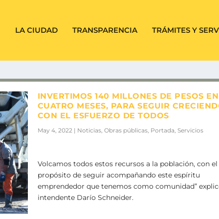
LA CIUDAD
TRANSPARENCIA
TRÁMITES Y SERV
INVERTIMOS 140 MILLONES DE PESOS EN
CUATRO MESES, PARA SEGUIR CRECIEN
CON EL ESFUERZO DE TODOS
May 4, 2022
|
Noticias
,
Obras públicas
,
Portada
,
Servicios
Volcamos todos estos recursos a la población, con el
propósito de seguir acompañando este espíritu
emprendedor que tenemos como comunidad” explic
intendente Darío Schneider.