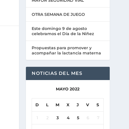
MAYOR SEGURIDAD VIAL
OTRA SEMANA DE JUEGO
Este domingo 9 de agosto
celebramos el Día de la Niñez
Propuestas para promover y
acompañar la lactancia materna
NOTICIAS DEL MES
MAYO 2022
D
L
M
X
J
V
S
1
2
3
4
5
6
7