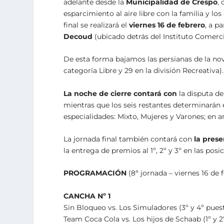
adelante desde la
Municipalidad de Crespo
,
esparcimiento al aire libre con la familia y l
final se realizará el
viernes 16 de febrero
, a pa
Decoud
(ubicado detrás del Instituto Comerci
De esta forma bajamos las persianas de la no
categoría Libre y 29 en la división Recreativa).
La noche de cierre contará con
la disputa d
mientras que los seis restantes determinarán
especialidades: Mixto, Mujeres y Varones; en 
La jornada final también contará con
la pres
la entrega de premios al 1º, 2º y 3º en las posi
PROGRAMACIÓN
(8ª jornada – viernes 16 de 
CANCHA Nº 1
Sin Bloqueo vs. Los Simuladores (3º y 4º pues
Team Coca Cola vs. Los hijos de Schaab (1º y 2