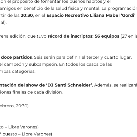
 con el propósito de fomentar los buenos hábitos y el
os amigos en beneficio de la salud física y mental. La programació
rtir de las
20:30
, en el
Espacio Recreativo Liliana Mabel ‘Gordi’
al).
vena edición, que tuvo
récord de inscriptos: 56 equipos
(27 en l
e
doce partidos
. Seis serán para definir el tercer y cuarto lugar,
 el campeón y subcampeón. En todos los casos de las
ambas categorías.
entación del show de ‘DJ Santi Schneider’
. Además, se realizar
ciones finales de cada división.
febrero, 20:30)
to – Libre Varones)
º puesto – Libre Varones)