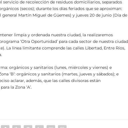
 servicio de recolección de residuos domiciliarios, separados
gánicos (secos); durante los días feriados que se aproximan:
l general Martín Miguel de Güemes) y jueves 20 de junio (Día de
ntener limpia y ordenada nuestra ciudad, la realizaremos
programa ‘Otra Oportunidad’ para cada sector de nuestra ciudad
ste). La línea limitante comprende las calles Libertad, Entre Ríos,
a.
rma: orgánicos y sanitarios (lunes, miércoles y viernes) e
ona ‘B’: orgánicos y sanitarios (martes, jueves y sábados); e
eciso aclarar, además, que las calles divisoras están
ara la Zona ‘A’.