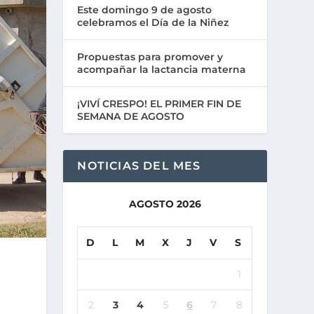
Este domingo 9 de agosto
celebramos el Día de la Niñez
Propuestas para promover y
acompañar la lactancia materna
¡VIVÍ CRESPO! EL PRIMER FIN DE
SEMANA DE AGOSTO
NOTICIAS DEL MES
AGOSTO 2026
D
L
M
X
J
V
S
1
2
3
4
5
6
7
8