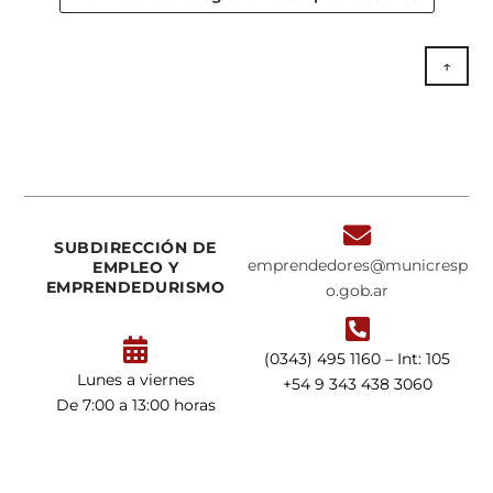
↑

SUBDIRECCIÓN DE
emprendedores@municresp
EMPLEO Y
EMPRENDEDURISMO
o.gob.ar


(0343) 495 1160 – Int: 105
Lunes a viernes
+54 9 343 438 3060
De 7:00 a 13:00 horas