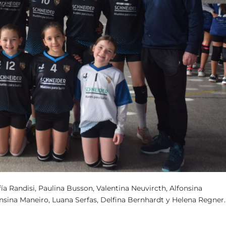
fía Randisi, Paulina Busson, Valentina Neuvircth, Alfonsina
nsina Maneiro, Luana Serfas, Delfina Bernhardt y Helena Regner.