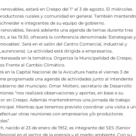
enovables, estará en Crespo del 1° al 3 de agosto. El miércoles
, productores rurales y comunidad en general. También mantendr
Schneider e integrantes de su equipo de gobierno.
 renovables, llevará adelante una agenda de temas durante tres
to, a las 19:30, ofrecerá la conferencia denominada ‘Estrategias 
novables’. Será en el salón del Centro Comercial, Industrial y
aurencena). La actividad está dirigida a empresarios,
nteresada en la temática. Organiza la Municipalidad de Crespo,
os Frente al Cambio Climático.
en la Capital Nacional de la Avicultura hasta el viernes 3 de
iene programada una agenda de actividades junto al intendente
obierno del municipio. Omar Molteni, secretario de Desarrollo
ones “nos realizará observaciones y aportes, en base a su
estor en Crespo. Además mantendremos una jornada de trabajo
unicipal. Mientras que tenemos previsto coordinar una visita a un
efectuar otras reuniones con empresarios y/o productores
les”.
h, nacido el 23 de enero de 1952, es integrante del SES (Senior
fesional en el sector de la energía y el medio ambiente. Con su