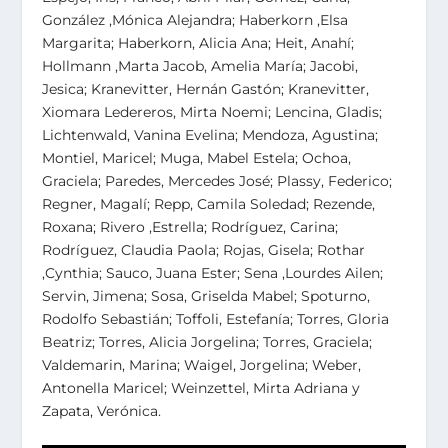
González ,Mónica Alejandra; Haberkorn ,Elsa
Margarita; Haberkorn, Alicia Ana; Heit, Anahí;
Hollmann ,Marta Jacob, Amelia María; Jacobi,
Jesica; Kranevitter, Hernán Gastón; Kranevitter,
Xiomara Ledereros, Mirta Noemi; Lencina, Gladis;
Lichtenwald, Vanina Evelina; Mendoza, Agustina;
Montiel, Maricel; Muga, Mabel Estela; Ochoa,
Graciela; Paredes, Mercedes José; Plassy, Federico;
Regner, Magalí; Repp, Camila Soledad; Rezende,
Roxana; Rivero ,Estrella; Rodríguez, Carina;
Rodríguez, Claudia Paola; Rojas, Gisela; Rothar
,Cynthia; Sauco, Juana Ester; Sena ,Lourdes Ailen;
Servin, Jimena; Sosa, Griselda Mabel; Spoturno,
Rodolfo Sebastián; Toffoli, Estefanía; Torres, Gloria
Beatriz; Torres, Alicia Jorgelina; Torres, Graciela;
Valdemarin, Marina; Waigel, Jorgelina; Weber,
Antonella Maricel; Weinzettel, Mirta Adriana y
Zapata, Verónica.