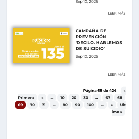
Sep 10, 2025
LEER MÁS
CAMPAÑA DE
PREVENCIÓN
‘DECILO. HABLEMOS
DE SUICIDIO’
Sep 10, 2025
LEER MÁS
Página 69 de 424
«
Primera
«
...
10
20
30
...
67
68
69
70
71
...
80
90
100
...
»
Últ
ima »