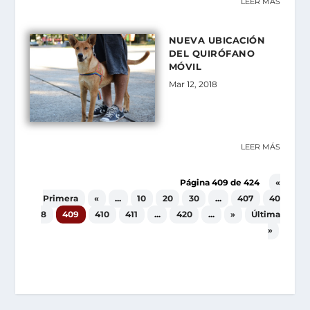
LEER MÁS
NUEVA UBICACIÓN
DEL QUIRÓFANO
MÓVIL
Mar 12, 2018
LEER MÁS
Página 409 de 424
«
Primera
«
...
10
20
30
...
407
40
8
409
410
411
...
420
...
»
Última
»