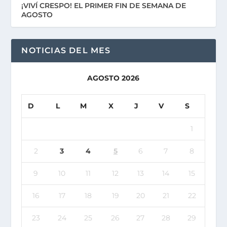
¡VIVÍ CRESPO! EL PRIMER FIN DE SEMANA DE
AGOSTO
NOTICIAS DEL MES
AGOSTO 2026
D
L
M
X
J
V
S
1
2
3
4
5
6
7
8
9
10
11
12
13
14
15
16
17
18
19
20
21
22
23
24
25
26
27
28
29