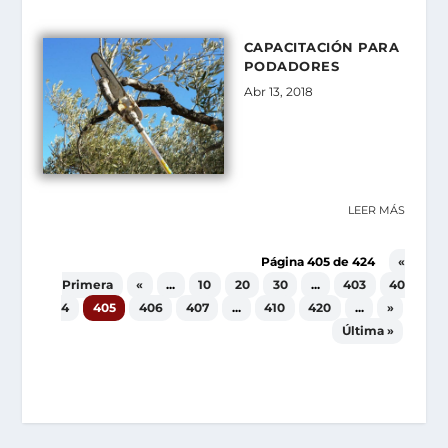
CAPACITACIÓN PARA
PODADORES
Abr 13, 2018
LEER MÁS
Página 405 de 424
«
Primera
«
...
10
20
30
...
403
40
4
405
406
407
...
410
420
...
»
Última »