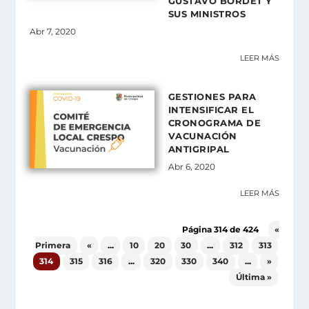
GUSTAVO BORDET Y
SUS MINISTROS
Abr 7, 2020
LEER MÁS
GESTIONES PARA
INTENSIFICAR EL
CRONOGRAMA DE
VACUNACIÓN
ANTIGRIPAL
Abr 6, 2020
LEER MÁS
Página 314 de 424
«
Primera
«
...
10
20
30
...
312
313
314
315
316
...
320
330
340
...
»
Última »